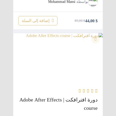
بواسطة
Mohammad Mansi
إضافة إلى السلة
44,00
$
89,00
$
السعر
السعر
الحالي
الأصلي
هو:
هو:
$ 89,00.
$ 44,00.
دورة افترافكت | Adobe After Effects
course