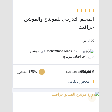
المخيم التدريبي للمونتاج والموشن
جرافيك
50س
بواسطة
Mohammad Mansi
في
موشن
جرافيك
,
مونتاج
950,00
$
175% محجوز
1.200,00
$
السعر
السعر
الحالي
الأصلي
محجوز بالكامل
هو:
هو:
$ 1.200,00.
$ 950,00.