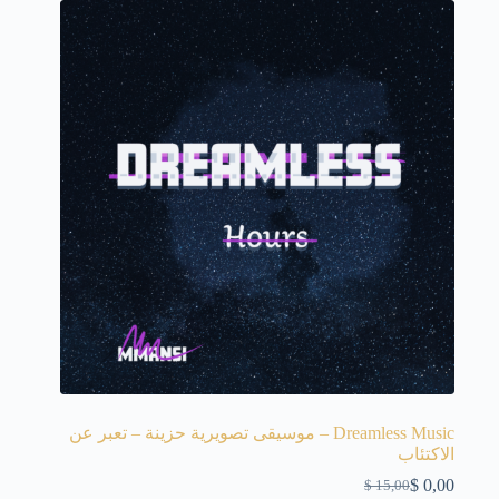
Dreamless Music – موسيقى تصويرية حزينة – تعبر عن
الاكتئاب
$
0,00
$
15,00